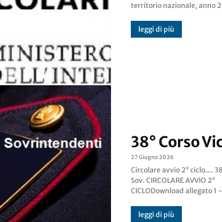
territorio nazionale, anno 2
leggi di più
38° Corso Vi
27 Giugno 2026
Circolare avvio 2° ciclo.... 38° Vice
FRUIZIONE CORSO -Download
Sov. CIRCOLARE AVVIO 2°
allegato 2 - FOGLIO NOTIZIE -
CICLODownload allegato 1 - SCELTA
leggi di più