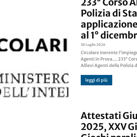
233° Corso Al
Polizia di St
applicazione
al 1° dicemb
30 Luglio 2026
Circolare inerente l'impieg
Periodo di applicazione pra
Agenti in Prova.... 233° Corso
agosto - 1° dicembre
Allievi Agenti della Polizia d
leggi di più
Attestati Gi
2025, XXV Gi