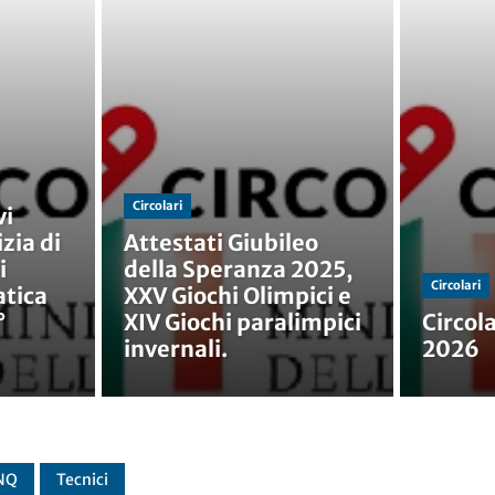
Circolari
vi
zia di
Attestati Giubileo
i
della Speranza 2025,
Circolari
atica
XXV Giochi Olimpici e
°
XIV Giochi paralimpici
Circola
invernali.
2026
NQ
Tecnici