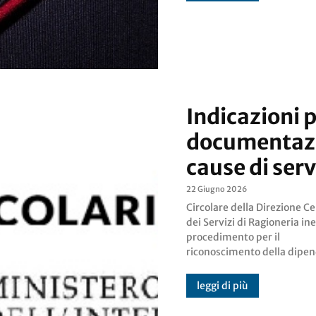
Indicazioni 
documentazi
cause di serv
22 Giugno 2026
Circolare della Direzione C
da causa di servizio... CIRC
dei Servizi di Ragioneria ine
indicazioni procedu
procedimento per il
documentazione necessaria per
riconoscimento della dipe
leggi di più