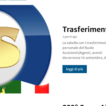
Trasferiment
2 giorni ago
La tabella con i trasferimen
già inviata alle segre
personale del Ruolo
provinciali di ES Polizia per
Assistenti/Agenti, aventi
decorrenza 14 settembre, é
leggi di più