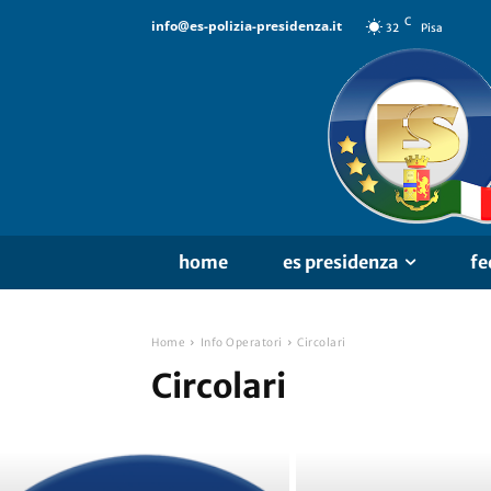
C
info@es-polizia-presidenza.it
32
Pisa
home
es presidenza
fe
Home
Info Operatori
Circolari
Circolari