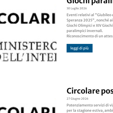
Giochi parali
30 Luglio 2026
Eventi relativi al "Giubileo 
merito con relativo nastrino p
Speranza 2025", nonché ai
personale della Polizia di St
Giochi Olimpici e XIV Giochi
Giubileo della Speranza 2025, XXV
paralimpici invernali.
Giochi Olimpici e XIV Giochi
Riconoscimento di un attes
leggi di più
Circolare pos
27 Giugno 2026
Potenziamento servizi di vi
DIREZIONE CENTRALE 
per la stagione estiva, amb
SERVIZI DI RAGIONERIA - Circol