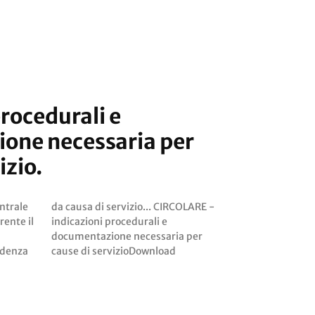
procedurali e
one necessaria per
izio.
entrale
OLARE -
rente il
rali e
ndenza
cause di servizioDownload