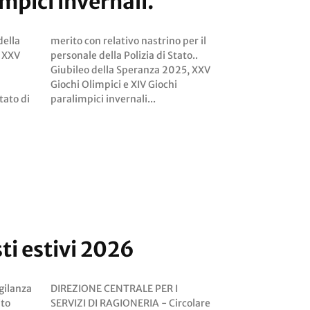
mpici invernali.
della
er il
 XXV
ato..
tato di
paralimpici invernali...
ti estivi 2026
gilanza
PER I
ito
are