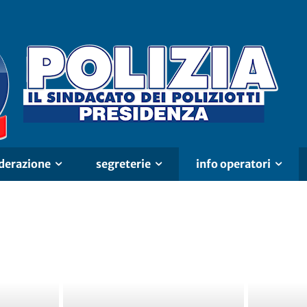
derazione
segreterie
info operatori