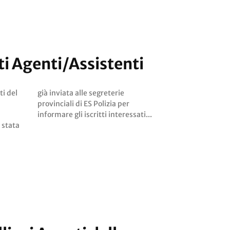
i Agenti/Assistenti
ti del
terie
informare gli iscritti interessati...
 stata