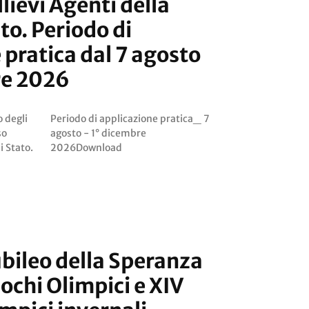
lievi Agenti della
ato. Periodo di
 pratica dal 7 agosto
re 2026
o degli
tica_ 7
i Stato.
2026Download
ubileo della Speranza
ochi Olimpici e XIV