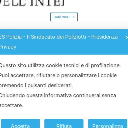
Load more
ES Polizia - Il Sindacato dei Poliziotti - Presidenza
Privacy
I più visti
t
G
Questo sito utilizza cookie tecnici e di profilazione.
Grimaldi Lines – Rinnovo
convenzione
Gr
Puoi accettare, rifiutare o personalizzare i cookie
11 Marzo 2025
25
premendo i pulsanti desiderati.
C
Graduatoria definitiva prove
Chiudendo questa informativa continuerai senza
scritte concorso 2517 Allievi
St
Agenti 2025
accettare.
2 Luglio 2025
C
No
ia
Convenzione CASPIE 2023
Accetta
Rifiuta
Personalizza