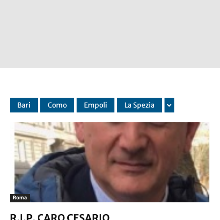
Bari
Como
Empoli
La Spezia
Roma
R.I.P. CARO CESARIO