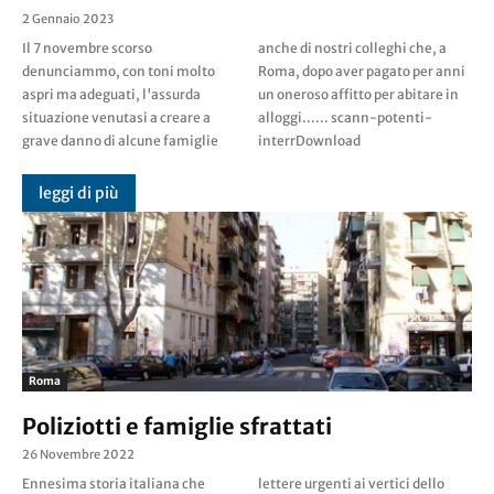
2 Gennaio 2023
Il 7 novembre scorso
anche di nostri colleghi che, a
denunciammo, con toni molto
Roma, dopo aver pagato per anni
aspri ma adeguati, l'assurda
un oneroso affitto per abitare in
situazione venutasi a creare a
alloggi...... scann-potenti-
grave danno di alcune famiglie
interrDownload
leggi di più
Roma
Poliziotti e famiglie sfrattati
26 Novembre 2022
Ennesima storia italiana che
lettere urgenti ai vertici dello