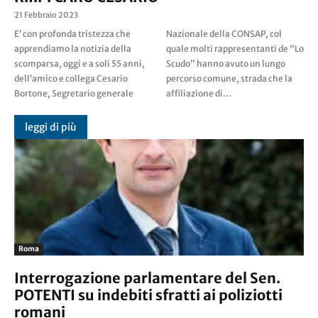
21 Febbraio 2023
E’ con profonda tristezza che
Nazionale della CONSAP, col
apprendiamo la notizia della
quale molti rappresentanti de “Lo
scomparsa, oggi e a soli 55 anni,
Scudo” hanno avuto un lungo
dell’amico e collega Cesario
percorso comune, strada che la
Bortone, Segretario generale
affiliazione di...
leggi di più
Roma
Interrogazione parlamentare del Sen.
POTENTI su indebiti sfratti ai poliziotti
romani