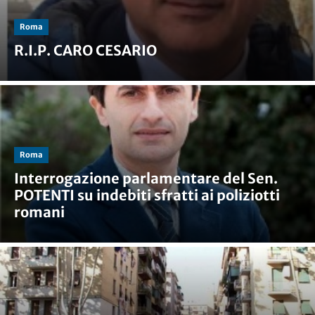
Roma
R.I.P. CARO CESARIO
Roma
Interrogazione parlamentare del Sen.
POTENTI su indebiti sfratti ai poliziotti
romani