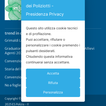
dei Poliziotti -
Convenzione CASPIE 2023
2 Gennaio 2023
Presidenza Privacy
Questo sito utilizza cookie tecnici
trend in questo momento
e di profilazione.
Puoi accettare, rifiutare o
Grimaldi Lines – Rinnovo convenzione
personalizzare i cookie premendo i
Graduatoria definitiva prove scritte concorso 2517 Allievi
pulsanti desiderati.
Agenti 2025
Chiudendo questa informativa
Convenzione CASPIE 2023
continuerai senza accettare.
Storia del logo de “Lo Scudo”
Accetta
Convenzione Cappellari-Lo Scudo
Rifiuta
No a foglie di fico
Personalizza
Copyright © 2011-
2025 ES Polizia - Il