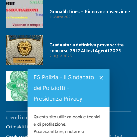
Grimaldi Lines – Rinnovo convenzione
11 Marzo 2025
Graduatoria definitiva prove scritte
concorso 2517 Allievi Agenti 2025
2 Luglio 2025
ES Polizia - Il Sindacato
✕
Convenzione CASPIE 2023
dei Poliziotti -
2 Gennaio 2023
Presidenza Privacy
Questo sito utilizza cookie tecnici
trend in questo momento
e di profilazione.
Grimaldi Lines – Rinnovo convenzione
Puoi accettare, rifiutare o