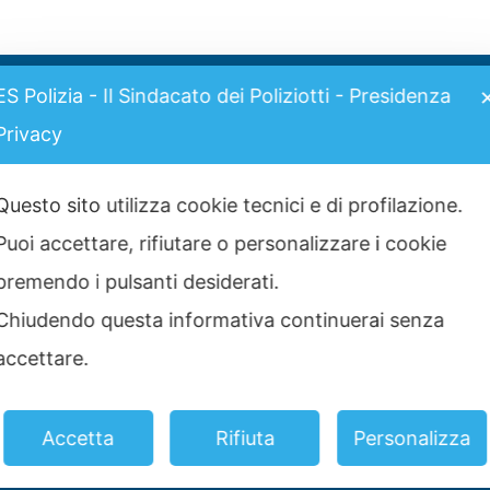
ES Polizia - Il Sindacato dei Poliziotti - Presidenza
I più visti
t
Privacy
G
Grimaldi Lines – Rinnovo
convenzione
Gr
11 Marzo 2025
Questo sito utilizza cookie tecnici e di profilazione.
25
Puoi accettare, rifiutare o personalizzare i cookie
C
Graduatoria definitiva prove
scritte concorso 2517 Allievi
premendo i pulsanti desiderati.
St
Agenti 2025
2 Luglio 2025
Chiudendo questa informativa continuerai senza
C
No
accettare.
ia
Convenzione CASPIE 2023
2 Gennaio 2023
Accetta
Rifiuta
Personalizza