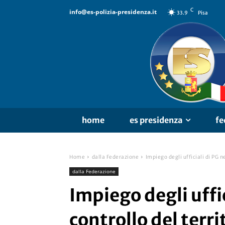
C
info@es-polizia-presidenza.it
33.9
Pisa
home
es presidenza
fe
Home
dalla Federazione
Impiego degli ufficiali di PG ne
dalla Federazione
Impiego degli uffic
controllo del terri