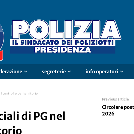
derazione
segreterie
info operatori
l controllo del territorio
Previous article
Circolare post
iali di PG nel
2026
torio