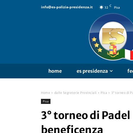
C
info@es-polizia-presidenza.it
32
Pisa
home
es presidenza
fe
Home
dalle Segreterie Provinciali
Pisa
3° torneo di P
Pisa
3° torneo di Padel 
beneficenza