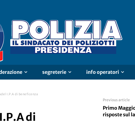
derazione
segreterie
info operatori
adel I.P.A di beneficenza
Previous article
Primo Maggio
I.P.A di
risposte sul l