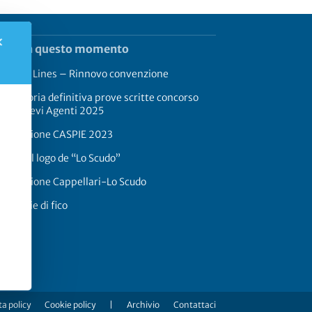
✕
rend in questo momento
rimaldi Lines – Rinnovo convenzione
aduatoria definitiva prove scritte concorso
17 Allievi Agenti 2025
onvenzione CASPIE 2023
oria del logo de “Lo Scudo”
onvenzione Cappellari-Lo Scudo
 a foglie di fico
a policy
Cookie policy
|
Archivio
Contattaci