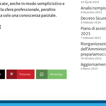
29 Aprile 2025
cate, anche in modo semplicistico e
Analisi tempis
la sfera professionale, peraltro
8 Dicembre 2022
ha solo una conoscenza parziale.
Decreto Sicur
6 Febbraio 2026
d
Piano di assi
2023
7 Febbraio 2023
Riorganizzazio
dell’Amministr
prepariamoci 
10 Ottobre 2022
Aggiornamento 
6 Marzo 2025
X
Pinterest
WhatsApp