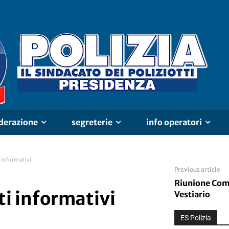
derazione
segreterie
info operatori
 informativi
Previous article
Riunione Co
ti informativi
Vestiario
ES Polizia