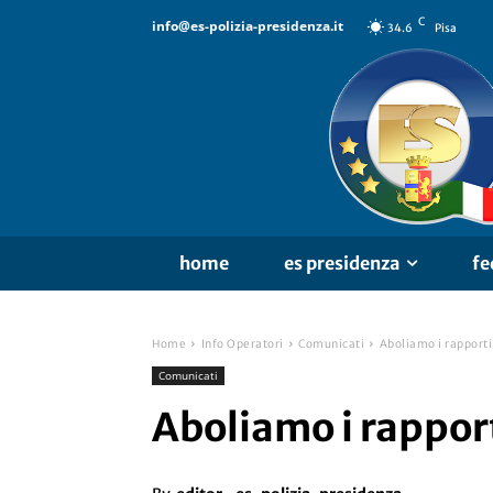
C
info@es-polizia-presidenza.it
34.6
Pisa
home
es presidenza
fe
Home
Info Operatori
Comunicati
Aboliamo i rapporti
Comunicati
Aboliamo i rappor