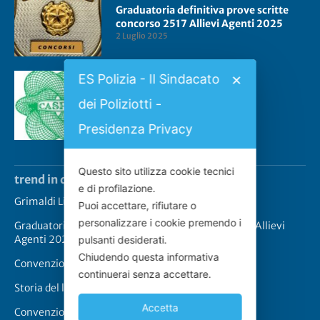
Graduatoria definitiva prove scritte
concorso 2517 Allievi Agenti 2025
2 Luglio 2025
ES Polizia - Il Sindacato
✕
Convenzione CASPIE 2023
dei Poliziotti -
2 Gennaio 2023
Presidenza Privacy
Questo sito utilizza cookie tecnici
trend in questo momento
e di profilazione.
Grimaldi Lines – Rinnovo convenzione
Puoi accettare, rifiutare o
personalizzare i cookie premendo i
Graduatoria definitiva prove scritte concorso 2517 Allievi
Agenti 2025
pulsanti desiderati.
Chiudendo questa informativa
Convenzione CASPIE 2023
continuerai senza accettare.
Storia del logo de “Lo Scudo”
Accetta
Convenzione Cappellari-Lo Scudo