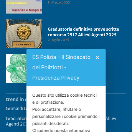
11 Marzo 2025
Graduatoria definitiva prove scritte
concorso 2517 Allievi Agenti 2025
2 Luglio 2025
ES Polizia - Il Sindacato
✕
Convenzione CASPIE 2023
dei Poliziotti -
2 Gennaio 2023
Presidenza Privacy
Questo sito utilizza cookie tecnici
trend in questo momento
e di profilazione.
Grimaldi Lines – Rinnovo convenzione
Puoi accettare, rifiutare o
personalizzare i cookie premendo i
Graduatoria definitiva prove scritte concorso 2517 Allievi
pulsanti desiderati.
Agenti 2025
Chiudendo questa informativa