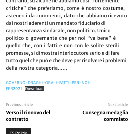
contrario, su alcune ne abbiamo così “fortemente
critiche” che preferiamo, come é nostro costume,
astenerci da commenti, dato che abbiamo ricevuto
dai nostri aderenti un mandato fiduciario di
rappresentanza sindacale, non politico. Unico
politico o governante che per noi “va bene” é
quello che, con i fatti e non con le solite sterili
promesse, si dimostra interlocutore serio e di fare
tutto quel che può e che deve per risolvere i problemi
della nostra categoria……
GOVERNO-DRAGHI-ORA-I-FATTI-PER-NOI-
FEB2021
Download
Previous article
Next article
Verso il rinnovo del
Consegna medaglia
contratto
commiato
ES Polizia