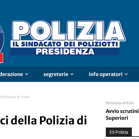
derazione
segreterie
info operatori
la Polizia di Stato
Previous article
Avvio scrutini
i della Polizia di
Superiori
ES Polizia