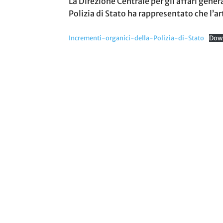
La Direzione Centrale per gli affari genera
Polizia di Stato ha rappresentato che l’
Incrementi-organici-della-Polizia-di-Stato
Dow