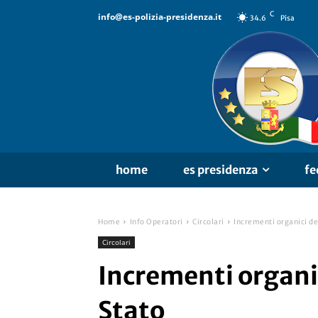
C
info@es-polizia-presidenza.it
34.6
Pisa
home
es presidenza
fe
Home
Info Operatori
Circolari
Incrementi organici del
Circolari
Incrementi organic
Stato