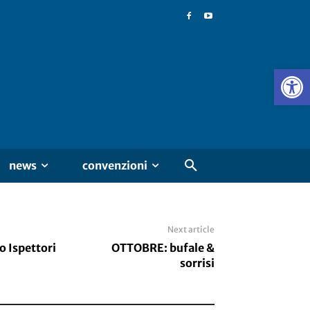
news
convenzioni
Next article
o Ispettori
OTTOBRE: bufale &
sorrisi