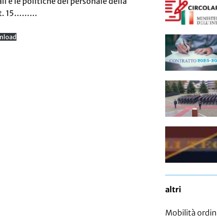
li e le politiche del personale della
art. 15………
nload
altri
Mobilità ordin