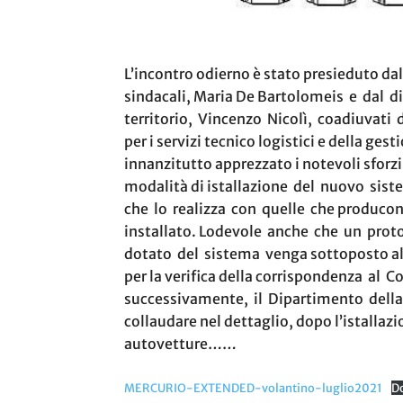
L’incontro odierno è stato presieduto dal 
sindacali, Maria De Bartolomeis e dal di
territorio, Vincenzo Nicolì, coadiuvati d
per i servizi tecnico logistici e della g
innanzitutto apprezzato i notevoli sforzi f
modalità di istallazione del nuovo sis
che lo realizza con quelle che producono 
installato. Lodevole anche che un prot
dotato del sistema venga sottoposto all
per la verifica della corrispondenza al C
successivamente, il Dipartimento della
collaudare nel dettaglio, dopo l’istallazio
autovetture……
MERCURIO-EXTENDED-volantino-luglio2021
D