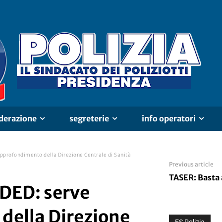
derazione
segreterie
info operatori
rofondimento della Direzione Centrale di Sanità
Previous article
TASER: Basta 
ED: serve
della Direzione