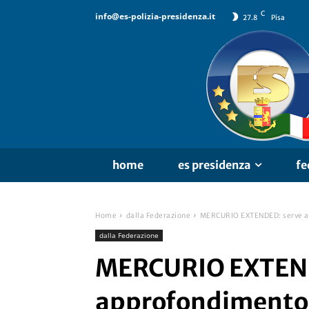
C
info@es-polizia-presidenza.it
27.8
Pisa
home
es presidenza
fe
Home
dalla Federazione
MERCURIO EXTENDED: serve app
dalla Federazione
MERCURIO EXTEND
approfondimento 