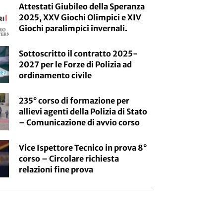
Attestati Giubileo della Speranza
2025, XXV Giochi Olimpici e XIV
Giochi paralimpici invernali.
Sottoscritto il contratto 2025-
2027 per le Forze di Polizia ad
ordinamento civile
235° corso di formazione per
allievi agenti della Polizia di Stato
– Comunicazione di avvio corso
Vice Ispettore Tecnico in prova 8°
corso – Circolare richiesta
relazioni fine prova