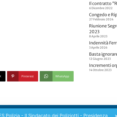
Il contratto 
6 Dicembre 2022
Congedo e Rip
27 Febbraio 2024
Riunione Segr
2023
8 Aprile 2023
Indennità Ferr
3 Aprile 2026
Basta ignorare 
12 Giugno 2023
Incrementi org
14 Ottobre 2023
X
Pinterest
WhatsApp
ES Polizia - Il Sindacato dei Poliziotti - Presidenza