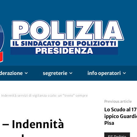
derazione
segreterie
info operatori
- Indennità servizi di vigilanza scalo: un “treno” sempre
Previous article
Lo Scudo al 1
ippico Guardie
a – Indennità
Pisa