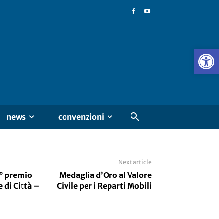
news
convenzioni
Next article
7° premio
Medaglia d’Oro al Valore
 di Città –
Civile per i Reparti Mobili