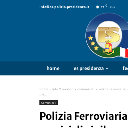
C
info@es-polizia-presidenza.it
32
Pisa
home
es presidenza
fe
Home
Info Operatori
Comunicati
Polizia Ferroviaria 
più...
Comunicati
Polizia Ferroviari