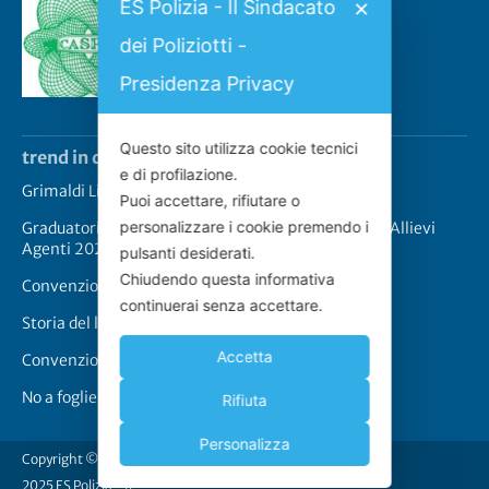
ES Polizia - Il Sindacato
✕
Convenzione CASPIE 2023
dei Poliziotti -
2 Gennaio 2023
Presidenza Privacy
Questo sito utilizza cookie tecnici
trend in questo momento
e di profilazione.
Grimaldi Lines – Rinnovo convenzione
Puoi accettare, rifiutare o
personalizzare i cookie premendo i
Graduatoria definitiva prove scritte concorso 2517 Allievi
Agenti 2025
pulsanti desiderati.
Chiudendo questa informativa
Convenzione CASPIE 2023
continuerai senza accettare.
Storia del logo de “Lo Scudo”
Accetta
Convenzione Cappellari-Lo Scudo
No a foglie di fico
Rifiuta
Personalizza
Copyright © 2011-
2025 ES Polizia - Il