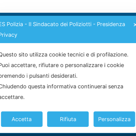
ES Polizia - Il Sindacato dei Poliziotti - Presidenza
I più visti
t
Privacy
G
Grimaldi Lines – Rinnovo
convenzione
Gr
11 Marzo 2025
Questo sito utilizza cookie tecnici e di profilazione.
25
Puoi accettare, rifiutare o personalizzare i cookie
C
Graduatoria definitiva prove
scritte concorso 2517 Allievi
premendo i pulsanti desiderati.
St
Agenti 2025
2 Luglio 2025
C
Chiudendo questa informativa continuerai senza
No
accettare.
ia
Convenzione CASPIE 2023
2 Gennaio 2023
Accetta
Rifiuta
Personalizza