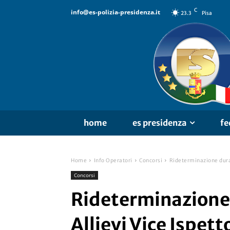
C
info@es-polizia-presidenza.it
23.3
Pisa
home
es presidenza
fe
Home
Info Operatori
Concorsi
Rideterminazione durat
Concorsi
Rideterminazione 
Allievi Vice Ispett