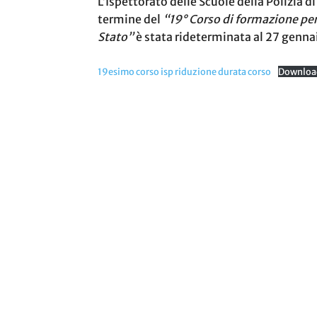
L’Ispettorato delle Scuole della Polizia d
termine del
“19° Corso di formazione per a
Stato”
è stata rideterminata al 27 genn
19esimo corso isp riduzione durata corso
Downloa