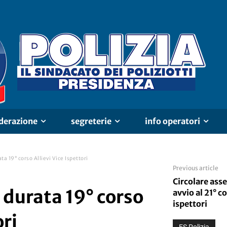
derazione
segreterie
info operatori
a 19° corso Allievi Vice Ispettori
Previous article
Circolare ass
durata 19° corso
avvio al 21° c
ispettori
ori