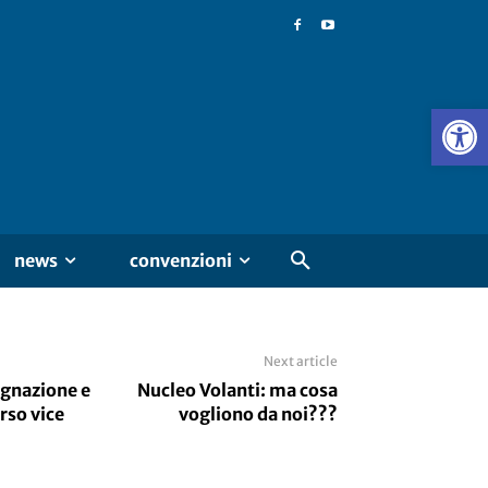
news
convenzioni
Next article
egnazione e
Nucleo Volanti: ma cosa
orso vice
vogliono da noi???