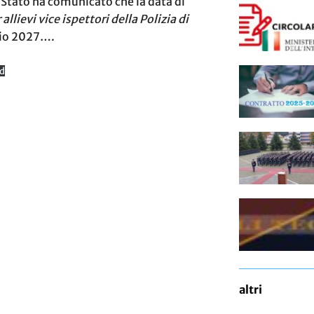
i Stato ha comunicato che la data di
llievi vice ispettori della Polizia di
aio 2027….
d
altri