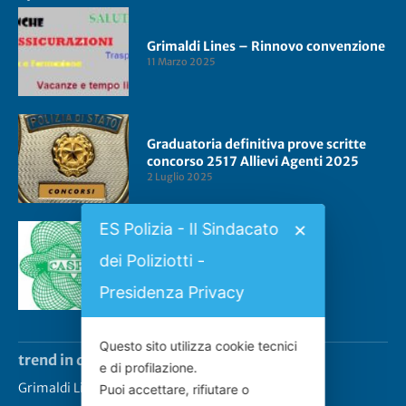
Grimaldi Lines – Rinnovo convenzione
11 Marzo 2025
Graduatoria definitiva prove scritte
concorso 2517 Allievi Agenti 2025
2 Luglio 2025
ES Polizia - Il Sindacato
✕
dei Poliziotti -
Convenzione CASPIE 2023
2 Gennaio 2023
Presidenza Privacy
Questo sito utilizza cookie tecnici
trend in questo momento
e di profilazione.
Grimaldi Lines – Rinnovo convenzione
Puoi accettare, rifiutare o