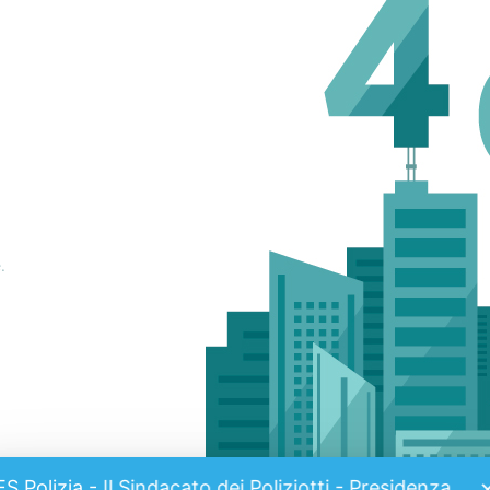
.
ES Polizia - Il Sindacato dei Poliziotti - Presidenza