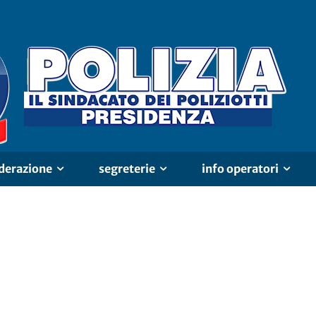
derazione
segreterie
info operatori