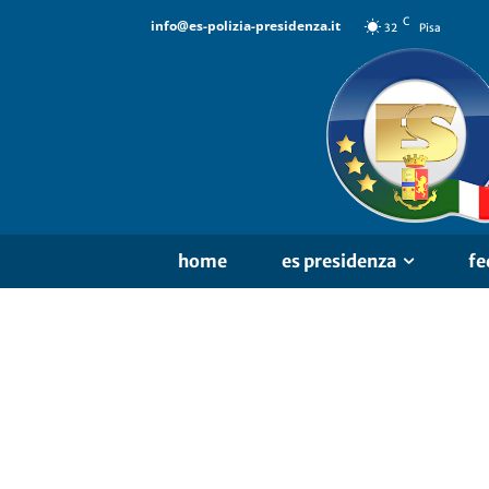
C
info@es-polizia-presidenza.it
32
Pisa
home
es presidenza
fe