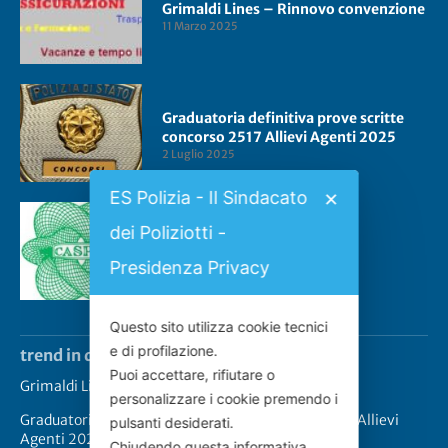
Grimaldi Lines – Rinnovo convenzione
11 Marzo 2025
Graduatoria definitiva prove scritte
concorso 2517 Allievi Agenti 2025
2 Luglio 2025
ES Polizia - Il Sindacato
✕
dei Poliziotti -
Convenzione CASPIE 2023
2 Gennaio 2023
Presidenza Privacy
Questo sito utilizza cookie tecnici
e di profilazione.
trend in questo momento
Puoi accettare, rifiutare o
Grimaldi Lines – Rinnovo convenzione
personalizzare i cookie premendo i
Graduatoria definitiva prove scritte concorso 2517 Allievi
pulsanti desiderati.
Agenti 2025
Chiudendo questa informativa