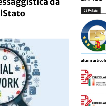
essaggistica da
olStato
ES Polizia
ultimi articoli