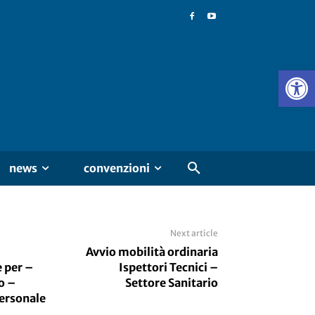
news
convenzioni
Next article
Avvio mobilità ordinaria
e per –
Ispettori Tecnici –
o –
Settore Sanitario
personale