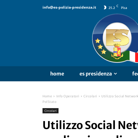
C
info@es-polizia-presidenza.it
25.2
Pisa
home
es presidenza
fe
Home
Info Operatori
Circolari
Utilizzo Social Networ
PolStato
Circolari
Utilizzo Social Ne