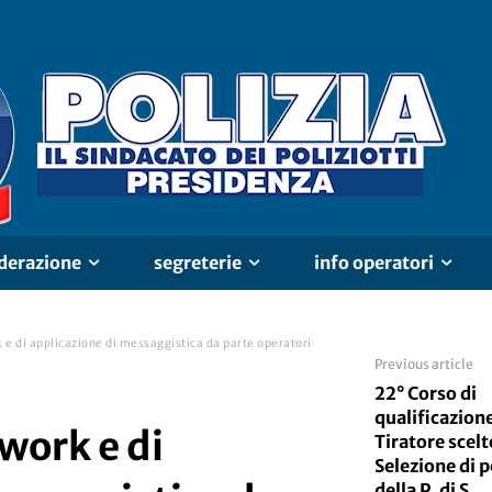
derazione
segreterie
info operatori
k e di applicazione di messaggistica da parte operatori
Previous article
22° Corso di
qualificazion
twork e di
Tiratore scelt
Selezione di 
della P. di S.