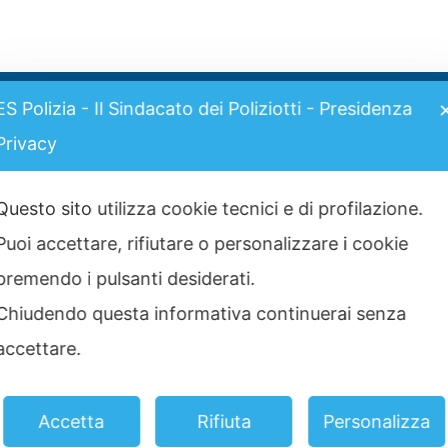
ES Polizia - Il Sindacato dei Poliziotti - Presidenza
I più visti
t
Privacy
G
Grimaldi Lines – Rinnovo
convenzione
Gr
11 Marzo 2025
Questo sito utilizza cookie tecnici e di profilazione.
25
Puoi accettare, rifiutare o personalizzare i cookie
C
Graduatoria definitiva prove
scritte concorso 2517 Allievi
premendo i pulsanti desiderati.
St
Agenti 2025
Chiudendo questa informativa continuerai senza
2 Luglio 2025
C
No
accettare.
ia
Convenzione CASPIE 2023
2 Gennaio 2023
Accetta
Rifiuta
Personalizza