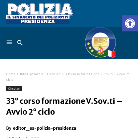
Home
Info Operatori
Circolari
33° corso formazione V.Sov.ti - Avvio 2°
ciclo
Circolari
33° corso formazione V.Sov.ti –
Avvio 2° ciclo
By
editor_es-polizia-presidenza