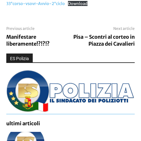
33°corso-vsovr-Avvio-2°ciclo
Download
Previous article
Next article
Manifestare
Pisa – Scontri al corteo in
liberamente!?!?!?
Piazza dei Cavalieri
ES Polizia
ultimi articoli