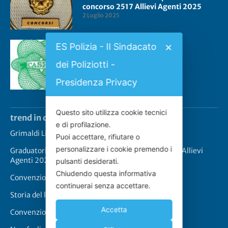
concorso 2517 Allievi Agenti 2025
2 Luglio 2025
ES Polizia - Il Sindacato
✕
Convenzione CASPIE 2023
dei Poliziotti -
2 Gennaio 2023
Presidenza Privacy
Questo sito utilizza cookie tecnici
trend in questo momento
e di profilazione.
Grimaldi Lines – Rinnovo convenzione
Puoi accettare, rifiutare o
personalizzare i cookie premendo i
Graduatoria definitiva prove scritte concorso 2517 Allievi
Agenti 2025
pulsanti desiderati.
Chiudendo questa informativa
Convenzione CASPIE 2023
continuerai senza accettare.
Storia del logo de “Lo Scudo”
Accetta
Convenzione Cappellari-Lo Scudo