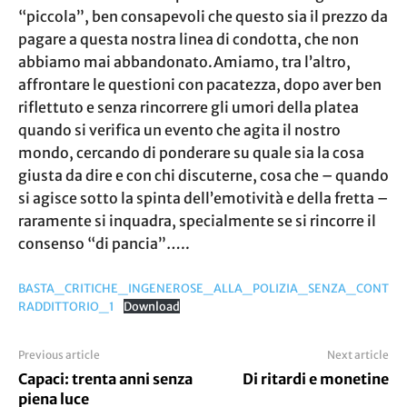
“piccola”, ben consapevoli che questo sia il prezzo da
pagare a questa nostra linea di condotta, che non
abbiamo mai abbandonato.Amiamo, tra l’altro,
affrontare le questioni con pacatezza, dopo aver ben
riflettuto e senza rincorrere gli umori della platea
quando si verifica un evento che agita il nostro
mondo, cercando di ponderare su quale sia la cosa
giusta da dire e con chi discuterne, cosa che – quando
si agisce sotto la spinta dell’emotività e della fretta –
raramente si inquadra, specialmente se si rincorre il
consenso “di pancia”…..
BASTA_CRITICHE_INGENEROSE_ALLA_POLIZIA_SENZA_CONT
RADDITTORIO_1
Download
Previous article
Next article
Capaci: trenta anni senza
Di ritardi e monetine
piena luce