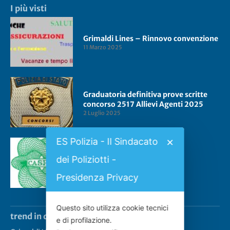
I più visti
Grimaldi Lines – Rinnovo convenzione
11 Marzo 2025
Graduatoria definitiva prove scritte
concorso 2517 Allievi Agenti 2025
2 Luglio 2025
ES Polizia - Il Sindacato
✕
dei Poliziotti -
Convenzione CASPIE 2023
2 Gennaio 2023
Presidenza Privacy
Questo sito utilizza cookie tecnici
trend in questo momento
e di profilazione.