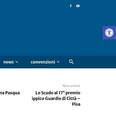
news
convenzioni
Next article
ona Pasqua
Lo Scudo al 17° premio
ippico Guardie di Città –
Pisa