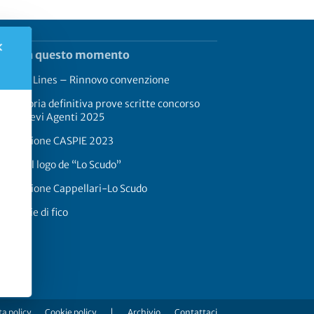
✕
rend in questo momento
rimaldi Lines – Rinnovo convenzione
aduatoria definitiva prove scritte concorso
17 Allievi Agenti 2025
onvenzione CASPIE 2023
oria del logo de “Lo Scudo”
onvenzione Cappellari-Lo Scudo
 a foglie di fico
a policy
Cookie policy
|
Archivio
Contattaci