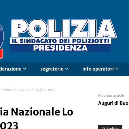
derazione
segreterie
info operatori
 Nazionale Lo Scudo 7-8 aprile 2023
Previous article
Auguri di Bu
ia Nazionale Lo
2023