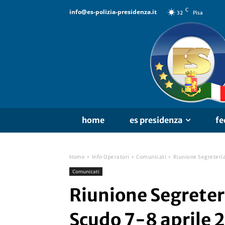
C
info@es-polizia-presidenza.it
32
Pisa
home
es presidenza
fe
Home
Info Operatori
Comunicati
Riunione Segreteria
Comunicati
Riunione Segreter
Scudo 7-8 aprile 