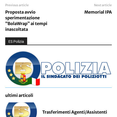
Previous article
Next article
Proposta avvio
Memorial IPA
sperimentazione
“BolaWrap” ai tempi
inascoltata
ES Polizia
ultimi articoli
Trasferimenti Agenti/Assistenti