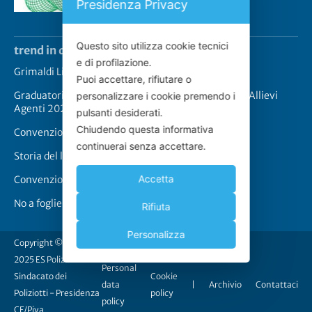
Presidenza Privacy
Questo sito utilizza cookie tecnici
trend in questo momento
e di profilazione.
Grimaldi Lines – Rinnovo convenzione
Puoi accettare, rifiutare o
Graduatoria definitiva prove scritte concorso 2517 Allievi
personalizzare i cookie premendo i
Agenti 2025
pulsanti desiderati.
Chiudendo questa informativa
Convenzione CASPIE 2023
continuerai senza accettare.
Storia del logo de “Lo Scudo”
Accetta
Convenzione Cappellari-Lo Scudo
No a foglie di fico
Rifiuta
Personalizza
Copyright © 2011-
2025 ES Polizia - Il
Personal
Sindacato dei
Cookie
data
|
Archivio
Contattaci
Poliziotti - Presidenza
policy
policy
CF/Piva