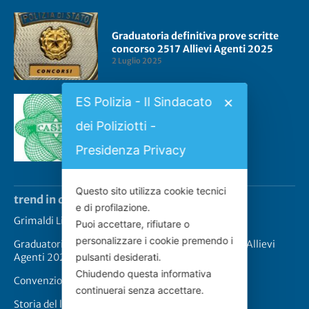
Graduatoria definitiva prove scritte
concorso 2517 Allievi Agenti 2025
2 Luglio 2025
ES Polizia - Il Sindacato
✕
Convenzione CASPIE 2023
dei Poliziotti -
2 Gennaio 2023
Presidenza Privacy
Questo sito utilizza cookie tecnici
trend in questo momento
e di profilazione.
Grimaldi Lines – Rinnovo convenzione
Puoi accettare, rifiutare o
personalizzare i cookie premendo i
Graduatoria definitiva prove scritte concorso 2517 Allievi
pulsanti desiderati.
Agenti 2025
Chiudendo questa informativa
Convenzione CASPIE 2023
continuerai senza accettare.
Storia del logo de “Lo Scudo”