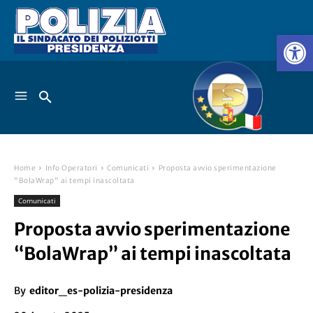
Home
Info Operatori
Comunicati
Proposta avvio sperimentazione
"BolaWrap" ai tempi inascoltata
Comunicati
Proposta avvio sperimentazione
“BolaWrap” ai tempi inascoltata
By
editor_es-polizia-presidenza